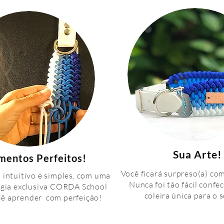
Sua Arte!
entos Perfeitos!
Você ficará surpreso(a) co
intuitivo e simples, com uma
Nunca foi tão fácil confe
gia exclusiva CORDA School
coleira única para o 
cê aprender
com perfeição!