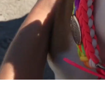
Bem vindos
ao CORDA Studio!
lugar onde fazemos
arte com cor