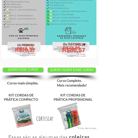
QUERO ESSE CURSO
QUERO FAZER ESSE CURSO
Curso Completo.
Curso mais simples.
Mais recomendado!
KIT CORDAS DE
KIT CORDAS DE
PRÁTICA COMPACTO
PRÁTICA PROFISSIONAL
CORTESIA!
*Frete não incluso.
Essas são as algumas das
coleiras,