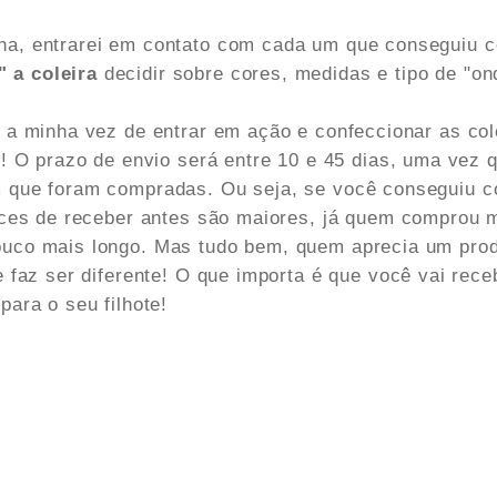
a, entrarei em contato com cada um que conseguiu c
 a coleira
decidir sobre cores, medidas e tipo de "on
 a minha vez de entrar em ação e confeccionar as co
! O prazo de envio será entre 10 e 45 dias, uma vez q
 que foram compradas. Ou seja, se você conseguiu c
ces de receber antes são maiores, já quem comprou mai
uco mais longo. Mas tudo bem, quem aprecia um prod
 faz ser diferente! O que importa é que você vai receb
ara o seu filhote!
!
Torcemos para que toda a sua expeiência nessa brev
 que você sinta de verdade todo carinho, amor e energ