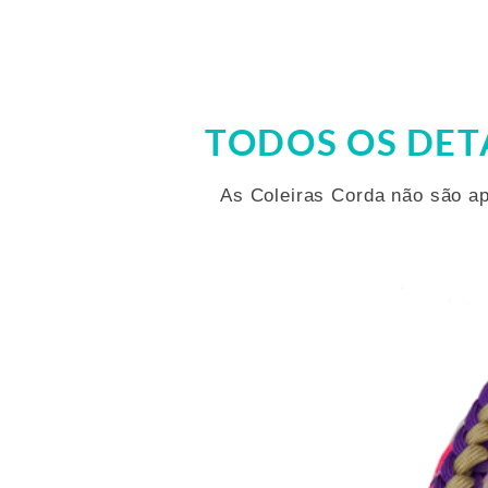
coleira que você acaba de r
Que ela seja sempre um símb
façam passeios incríveis jun
TODOS OS DET
As Coleiras Corda não são a