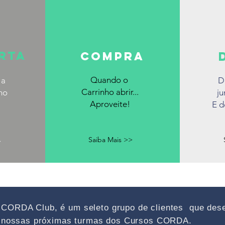
erta
Compra
Quando o
 a
D
Carrinho abrir...
mo
ju
Aproveite!
E d
Saiba Mais >>
>
CORDA Club, é um seleto grupo de clientes que des
s nossas próximas turmas dos Cursos CORDA.