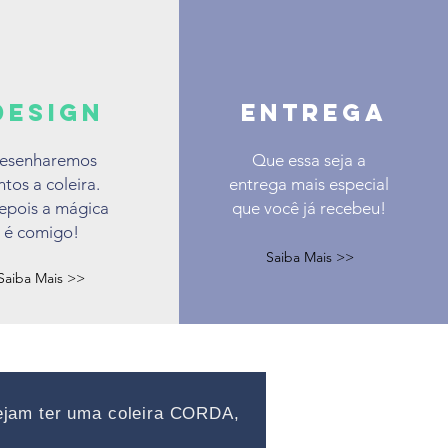
DESIGN
entrega
esenharemos
Que essa seja a
ntos a coleira.
entrega mais especial
epois a mágica
que você já recebeu!
é comigo!
Saiba Mais >>
Saiba Mais >>
ejam ter uma coleira CORDA,