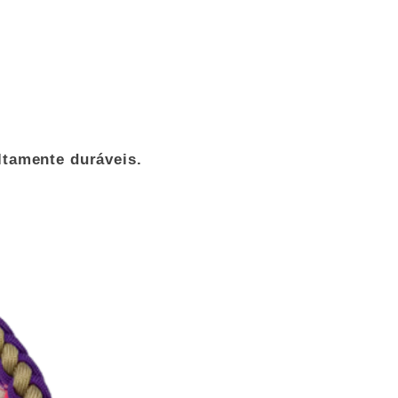
 E principalmente que vocês
!
ltamente duráveis.