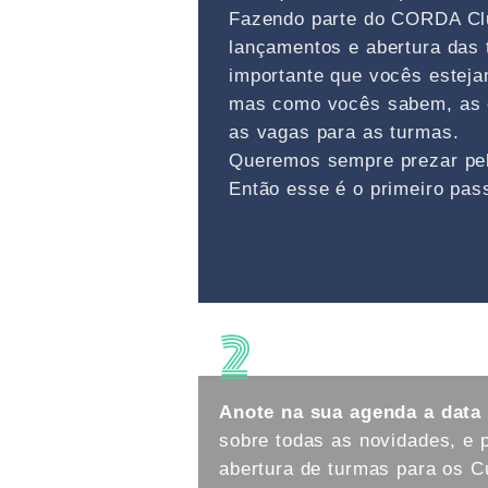
Fazendo parte do CORDA Clu
lançamentos e abertura das
importante que vocês esteja
mas como vocês sabem, as c
as vagas para as turmas.
Queremos sempre prezar pela
Então esse é o primeiro pass
2
Anote na sua agenda a data
sobre todas as novidades, e 
abertura de turmas para os