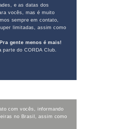
ades, e as datas dos
ara vocês, mas é muito
remos sempre em contato,
uper limitadas, assim como
Pra gente menos é mais!
aça parte do CORDA Club.
to com vocês, informando
eiras no Brasil, assim como