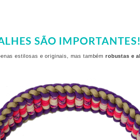
eceber!
olo de cumplicidade e amor entre você e seu filhote.
tos, agora com um toque de estílo exclusivo!
ALHES SÃO IMPORTANTES
penas estilosas e originais, mas também
robustas e a