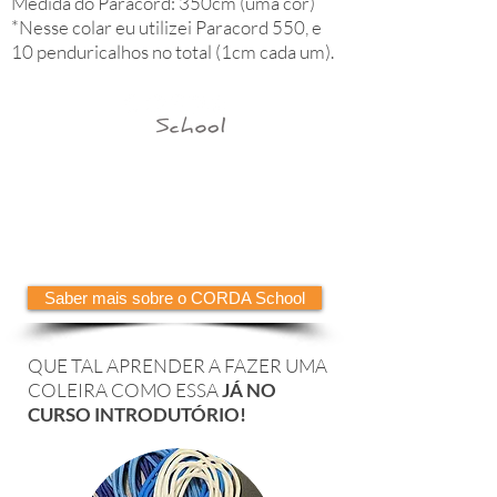
Medida do Paracord: 350cm (uma cor)
*Nesse colar eu utilizei Paracord 550, e
10 penduricalhos no total (1cm cada um).
Você conhece o nosso Projeto CORDA School?
Não?! Então vem comigo que vou te explicar cada
detalhe sobre esse lindo projeto onde você pode
aprender tudo comigo!
Como um Hobby ou como um negócio, você vai se
surpreender!
Saber mais sobre o CORDA School
QUE TAL APRENDER A FAZER UMA
COLEIRA COMO ESSA
JÁ NO
CURSO INTRODUTÓRIO!