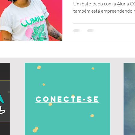
Ferreir
Um bate-papo com a Aluna CO
também está empreendendo n
CONECTE-SE