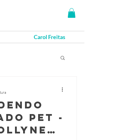
Carol Freitas
itura
dendo
do Pet -
ollyne