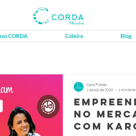
sos CORDA
Coleira
Blog
Carol Freitas
1 de out. de 2020
1 min de le
Empreen
no Merca
com Kar