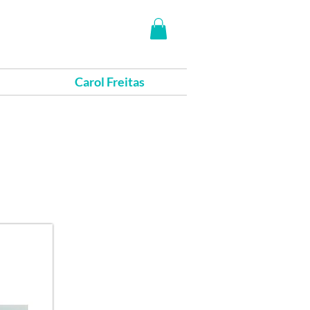
Carol Freitas
cê visualizar,
 desejar!