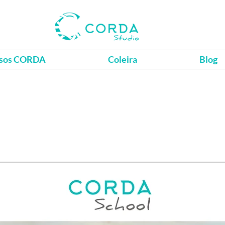
sos CORDA
Coleira
Blog
odo material de apoio
para vo
e até mesmo imprimir se assim