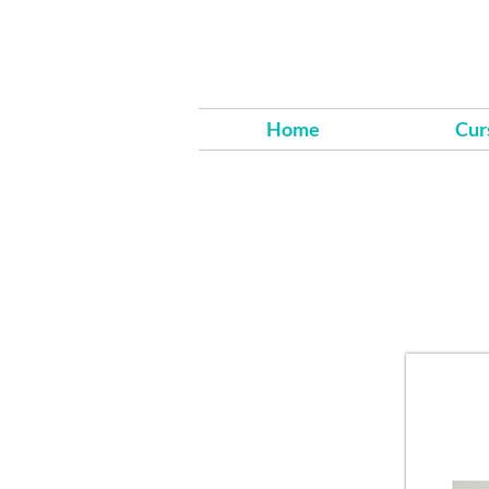
Home
Cur
Aqui está
t
baixar 