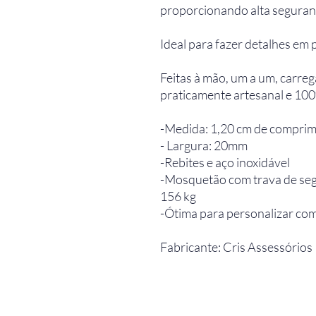
proporcionando alta seguranç
Ideal para fazer detalhes em
Feitas à mão, um a um, carr
praticamente artesanal e 10
-Medida: 1,20 cm de compri
- Largura: 20mm
-Rebites e aço inoxidável
-Mosquetão com trava de se
156 kg
-Ótima para personalizar co
Fabricante: Cris Assessórios