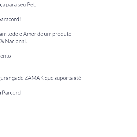
a para seu Pet.
 paracord!
egam todo o Amor de um produto
0% Nacional.
mento
gurança de ZAMAK que suporta até
m Parcord