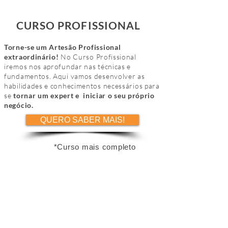
CURSO PROFISSIONAL
Torne-se um Artesão Profissional
extraordinário!
No Curso Profissional
iremos nos aprofundar nas técnicas e
fundamentos. Aqui vamos desenvolver as
habilidades e conhecimentos necessários para
se
tornar um expert e iniciar o seu próprio
negócio.
QUERO SABER MAIS!
*Curso mais completo
CLUBE CORDA
Após finalizar o Curso Profissional, você poderá
fazer parte do nosso CLUBE CORDA!
Aqui
estaremos mais próximos,
evoluindo como
empreendedores e
desenvolvendo habilidades