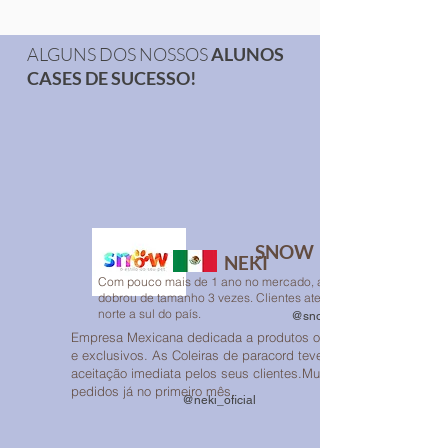
ALGUNS DOS NOSSOS
ALUNOS
CASES DE SUCESSO!
SNOW
NEKI
Com pouco mais de 1 ano no mercado, a Snow já
dobrou de tamanho 3 vezes. Clientes atendidos de
norte a sul do país.
@snow.coleiras
Empresa Mexicana dedicada a produtos originais
e exclusivos. As Coleiras de paracord teve uma
aceitação imediata pelos seus clientes.Muitos
pedidos já no primeiro mês.
@neki_oficial