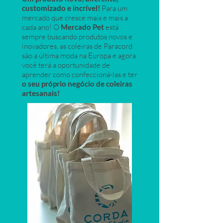
customizado e incrível!
Para um
mercado que cresce mais e mais a
cada ano! O
Mercado Pet
está
sempre buscando produtos novos e
inovadores, as coleiras de Paracord
são a últim
a moda na Europa e agora
você terá a oportunidade de
aprender como confeccioná-las e ter
o seu próprio negócio de coleiras
artesanais!