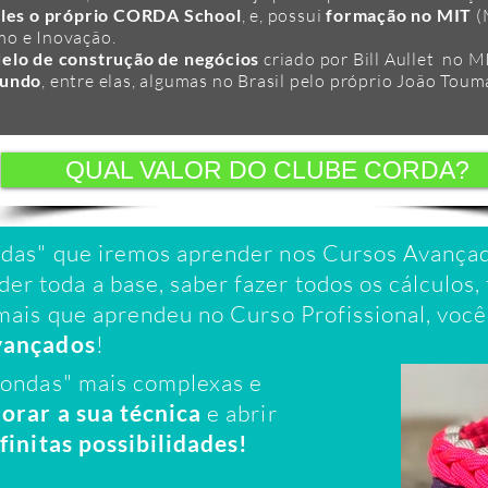
eles o próprio CORDA School
, e, possui
formação no MIT
(
mo e Inovação.
lo de construção de negócios
criado por Bill Aullet no M
mundo
, entre elas, algumas no Brasil pelo próprio João Toum
QUAL VALOR DO CLUBE CORDA?
ndas" que iremos aprender nos Cursos Avança
 toda a base, saber fazer todos os cálculos, 
mais que aprendeu no Curso Profissional, você 
vançados
!
"ondas" mais complexas e
orar a sua técnica
e abrir
nfinitas possibilidades!