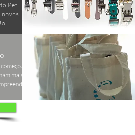
do Pet.
e novos
ão.
DO
m começo. Mas
nham mais
empreendedor.