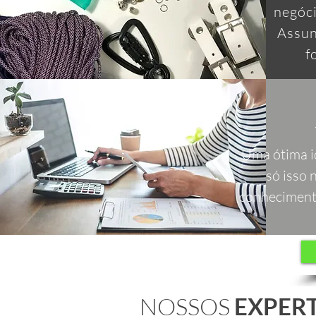
negóci
Assun
f
Uma ótima i
só isso 
conhecimento
NOSSOS
EXPERT