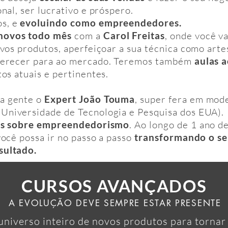
onal, ser lucrativo e próspero.
os, e
evoluindo como empreendedores.
novos todo mês
com a
Carol Freitas
, onde você v
ovos produtos, aperfeiçoar a sua técnica como arte
oferecer para ao mercado. Teremos também
aulas a
tos atuais e pertinentes.
a gente o
Expert João Touma
, super fera em mod
Universidade de Tecnologia e Pesquisa dos EUA).
sas sobre empreendedorismo
. Ao longo de 1 ano d
você possa ir no passo a passo
transformando o se
sultado.
CURSOS AVANÇADOS
A EVOLUÇÃO DEVE SEMPRE ESTAR PRESENTE
niverso inteiro de novos produtos para tornar