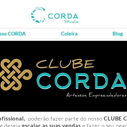
sos CORDA
Coleira
Blog
fissional,
poderão fazer parte do nosso
CLUBE 
ue deseja
escalar as suas vendas
e fazer o seu neg