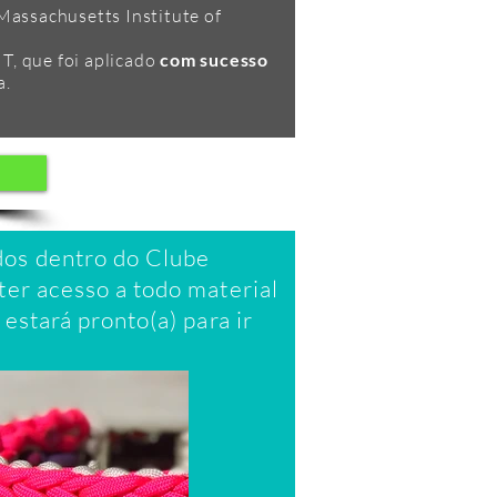
Massachusetts Institute of
IT, que foi aplicado
com sucesso
a.
dos dentro do Clube
ter acesso a todo material
estará pronto(a) para ir