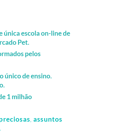
 única escola on-line de
rcado Pet.
ormados pelos
 único de ensino.
o.
de 1 milhão
 preciosas
,
assuntos
.