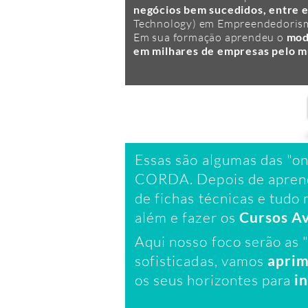
negócios bem sucedidos, entre 
Technology) em Empreendedoris
Em sua formação aprendeu o
mode
em milhares de empresas pelo 
Essas são algumas das "o
CORDA. Depois de aprender
de fichas técnicas e tudo 
além e fazer os
Cursos A
Aqui nosso foco serão as 
sofisticadas, vamos
aprim
os seus horizontes para
i