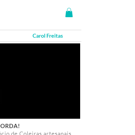
Carol Freitas
CORDA!
ócio de Coleiras artesanais