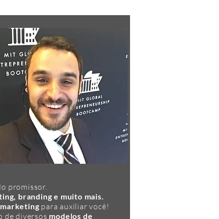
do promissor.
ng, branding e muito mais.
e marketing
para auxiliar você!
o de diversos
modelos de