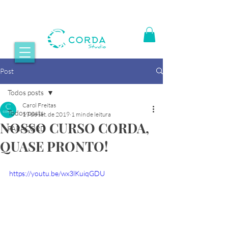
Post
Todos posts
Carol Freitas
Todos posts
19 de set. de 2019
1 min de leitura
NOSSO CURSO CORDA,
PARACORD
QUASE PRONTO!
https://youtu.be/wx3lKuiqGDU